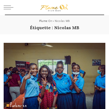
Plume Or
>
Nicolas MB
Étiquette :
Nicolas MB
Parlons-en