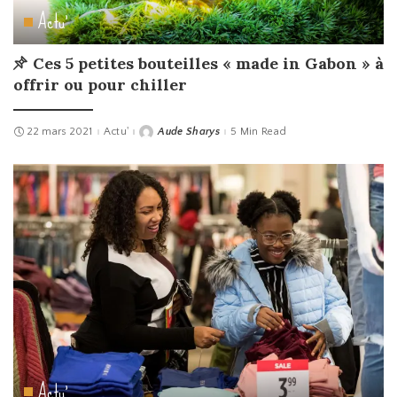
Actu'
Ces 5 petites bouteilles « made in Gabon » à
offrir ou pour chiller
22 mars 2021
Actu'
Aude Sharys
5 Min Read
Posted
by
Actu'