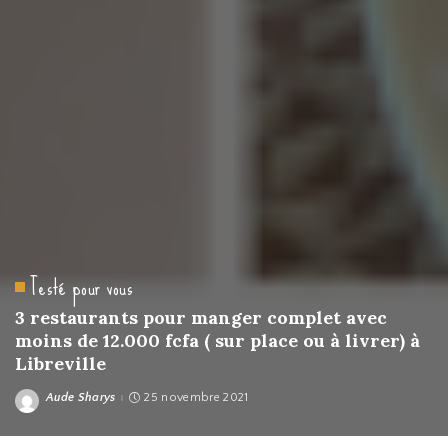
Testé pour vous
3 restaurants pour manger complet avec
moins de 12.000 fcfa ( sur place ou à livrer) à
Libreville
Aude Sharys
25 novembre 2021
Posted
by