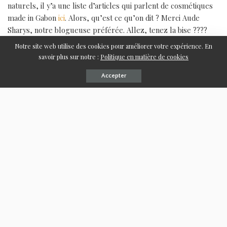
naturels, il y’a une liste d’articles qui parlent de cosmétiques
made in Gabon
ici
. Alors, qu’est ce qu’on dit ? Merci Aude
Sharys, notre blogueuse préférée. Allez, tenez la bise ????
Notre site web utilise des cookies pour améliorer votre expérience. En
savoir plus sur notre :
Politique en matière de cookies
Partager sur :
Accepter
Plus
J’aime ça :
Chargement…
Ndossy lance la première
3 choses à savoir sur la
gamme de détergents pour
Journée de la Femme
fermiers !
Gabonaise
5 mai 2023
14 avril 2023