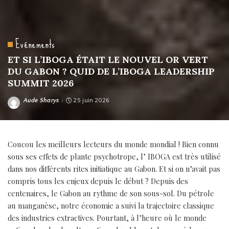
Evénements
ET SI L’IBOGA ÉTAIT LE NOUVEL OR VERT
DU GABON ? QUID DE L’IBOGA LEADERSHIP
SUMMIT 2026
Aude Sharys
25 juin 2026
Posted
by
Coucou les meilleurs lecteurs du monde mondial ! Bien connu
sous ses effets de plante psychotrope, l’ IBOGA est très utilisé
dans nos différents rites initiatique au Gabon. Et si on n’avait pas
compris tous les enjeux depuis le début ? Depuis des
centenaires, le Gabon au rythme de son sous-sol. Du pétrole
au manganèse, notre économie a suivi la trajectoire classique
des industries extractives. Pourtant, à l’heure où le monde