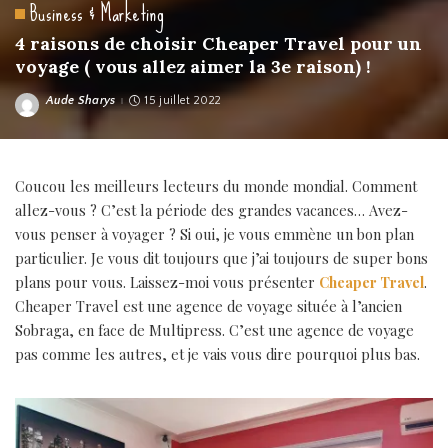
Business & Marketing
4 raisons de choisir Cheaper Travel pour un
voyage ( vous allez aimer la 3e raison) !
Aude Sharys
15 juillet 2022
Posted
by
Coucou les meilleurs lecteurs du monde mondial. Comment
allez-vous ? C’est la période des grandes vacances… Avez-
vous penser à voyager ? Si oui, je vous emmène un bon plan
particulier. Je vous dit toujours que j’ai toujours de super bons
plans pour vous. Laissez-moi vous présenter
Cheaper Travel
.
Cheaper Travel est une agence de voyage située à l’ancien
Sobraga, en face de Multipress. C’est une agence de voyage
pas comme les autres, et je vais vous dire pourquoi plus bas.